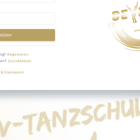
elden
ang?
Registrieren
sen?
Zurücksetzen
 & Impressum